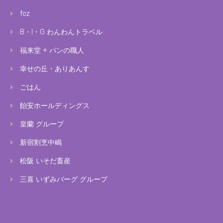
foz
B・I・G わんわんトラベル
福来堂 + パンの職人
幸せの丘・ありあんす
ごはん
飴安ホールディングス
皇蘭 グループ
新宿割烹中嶋
松阪 いそだ畜産
三喜 いずみバーグ グループ